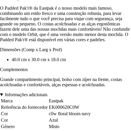
O Padded Pak'r® da Eastpak é o nosso modelo mais famoso,
combinando um estilo fresco e uma construção robusta, para levar
facilmente tudo o que você precisa para viajar com segurança, seja
grande ou pequeno. O costas acolchoadas e as alças ergonômicas
fazem dele uma das nossas mochilas mais confortáveis! Não confundir
com o modelo Orbit, que é uma versão muito menor desta mochila. O
Padded Pak'r® está disponível em várias cores e padrões.
Dimensões (Comp x Larg x Prof)
40.0 cm x 30.0 cm x 18.0 cm
Complementos
Grande compartimento principal, bolso com zíper na frente, costas
acolchoadas e confortáveis, alças espessas e acolchoadas.
Informações adicionais
Marca
Eastpak
Referência do fornecedor
EK000620C0W
Cor
c0w floral bloom navy
Cor
Azul
Género
Misto