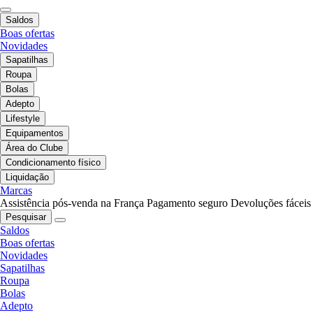
Saldos
Boas ofertas
Novidades
Sapatilhas
Roupa
Bolas
Adepto
Lifestyle
Equipamentos
Área do Clube
Condicionamento físico
Liquidação
Marcas
Assistência pós-venda na França
Pagamento seguro
Devoluções fáceis
Pesquisar
Saldos
Boas ofertas
Novidades
Sapatilhas
Roupa
Bolas
Adepto