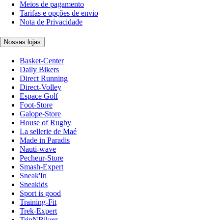
Meios de pagamento
Tarifas e opções de envio
Nota de Privacidade
Nossas lojas
Basket-Center
Daily Bikers
Direct Running
Direct-Volley
Espace Golf
Foot-Store
Galope-Store
House of Rugby
La sellerie de Maé
Made in Paradis
Nauti-wave
Pecheur-Store
Smash-Expert
Sneak'In
Sneakids
Sport is good
Training-Fit
Trek-Expert
TripNBikers