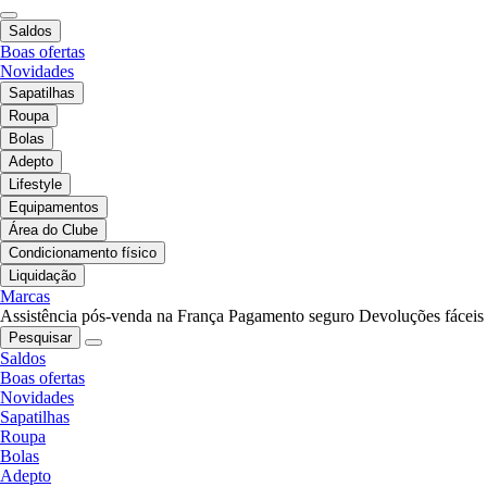
Saldos
Boas ofertas
Novidades
Sapatilhas
Roupa
Bolas
Adepto
Lifestyle
Equipamentos
Área do Clube
Condicionamento físico
Liquidação
Marcas
Assistência pós-venda na França
Pagamento seguro
Devoluções fáceis
Pesquisar
Saldos
Boas ofertas
Novidades
Sapatilhas
Roupa
Bolas
Adepto