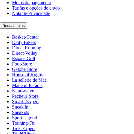
Meios de pagamento
Tarifas e opções de envio
Nota de Privacidade
Nossas lojas
Basket-Center
Daily Bikers
Direct Running
Direct-Volley
Espace Golf
Foot-Store
Galope-Store
House of Rugby
La sellerie de Maé
Made in Paradis
Nauti-wave
Pecheur-Store
Smash-Expert
Sneak'In
Sneakids
Sport is good
Training-Fit
Trek-Expert
TripNBikers