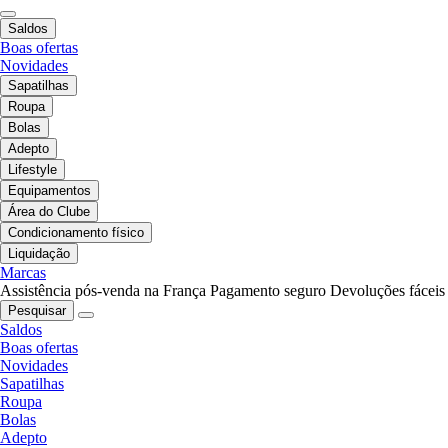
Saldos
Boas ofertas
Novidades
Sapatilhas
Roupa
Bolas
Adepto
Lifestyle
Equipamentos
Área do Clube
Condicionamento físico
Liquidação
Marcas
Assistência pós-venda na França
Pagamento seguro
Devoluções fáceis
Pesquisar
Saldos
Boas ofertas
Novidades
Sapatilhas
Roupa
Bolas
Adepto