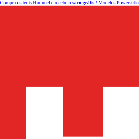
Compra os ténis Hummel e recebe o
saco grátis
! Modelos Powerstrike