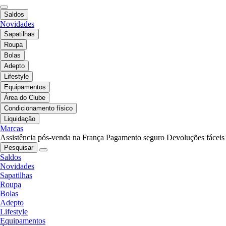
Saldos
Novidades
Sapatilhas
Roupa
Bolas
Adepto
Lifestyle
Equipamentos
Área do Clube
Condicionamento físico
Liquidação
Marcas
Assistência pós-venda na França
Pagamento seguro
Devoluções fáceis
Pesquisar
Saldos
Novidades
Sapatilhas
Roupa
Bolas
Adepto
Lifestyle
Equipamentos