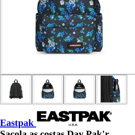
Eastpak
Sacola as costas Day Pak'r