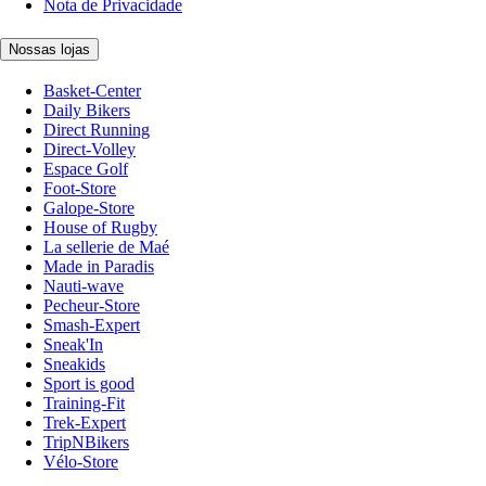
Nota de Privacidade
Nossas lojas
Basket-Center
Daily Bikers
Direct Running
Direct-Volley
Espace Golf
Foot-Store
Galope-Store
House of Rugby
La sellerie de Maé
Made in Paradis
Nauti-wave
Pecheur-Store
Smash-Expert
Sneak'In
Sneakids
Sport is good
Training-Fit
Trek-Expert
TripNBikers
Vélo-Store