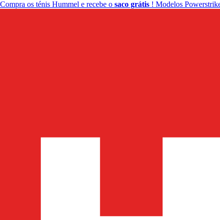
Compra os ténis Hummel e recebe o
saco grátis
! Modelos Powerstrike