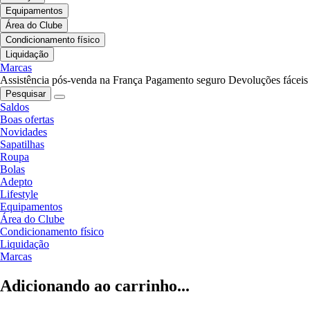
Equipamentos
Área do Clube
Condicionamento físico
Liquidação
Marcas
Assistência pós-venda na França
Pagamento seguro
Devoluções fáceis
Pesquisar
Saldos
Boas ofertas
Novidades
Sapatilhas
Roupa
Bolas
Adepto
Lifestyle
Equipamentos
Área do Clube
Condicionamento físico
Liquidação
Marcas
Adicionando ao carrinho...