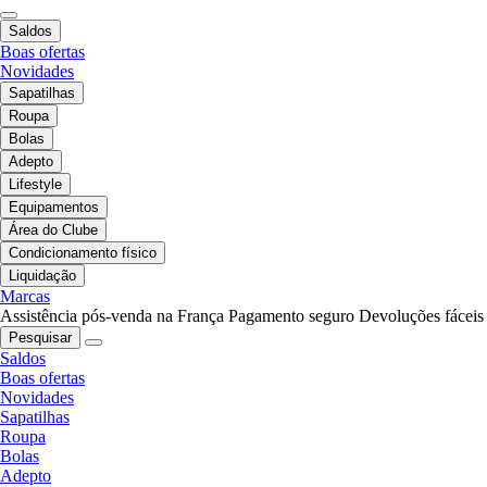
Saldos
Boas ofertas
Novidades
Sapatilhas
Roupa
Bolas
Adepto
Lifestyle
Equipamentos
Área do Clube
Condicionamento físico
Liquidação
Marcas
Assistência pós-venda na França
Pagamento seguro
Devoluções fáceis
Pesquisar
Saldos
Boas ofertas
Novidades
Sapatilhas
Roupa
Bolas
Adepto