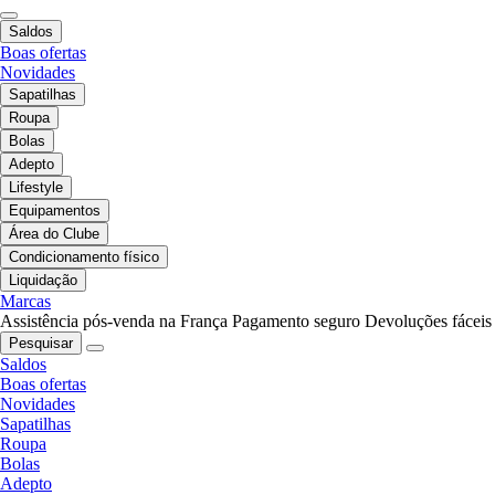
Saldos
Boas ofertas
Novidades
Sapatilhas
Roupa
Bolas
Adepto
Lifestyle
Equipamentos
Área do Clube
Condicionamento físico
Liquidação
Marcas
Assistência pós-venda na França
Pagamento seguro
Devoluções fáceis
Pesquisar
Saldos
Boas ofertas
Novidades
Sapatilhas
Roupa
Bolas
Adepto