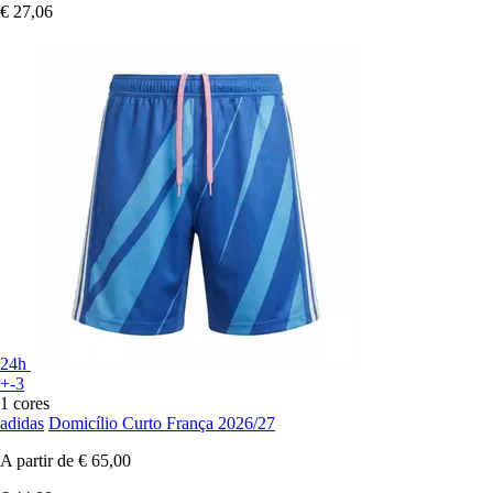
€ 27,06
24h
+-3
1 cores
adidas
Domicílio Curto França 2026/27
A partir de
€ 65,00