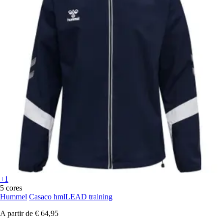
+1
5 cores
Hummel
Casaco hmlLEAD training
A partir de
€ 64,95