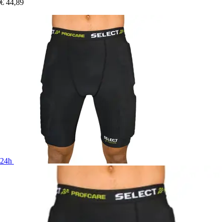
€ 44,89
24h