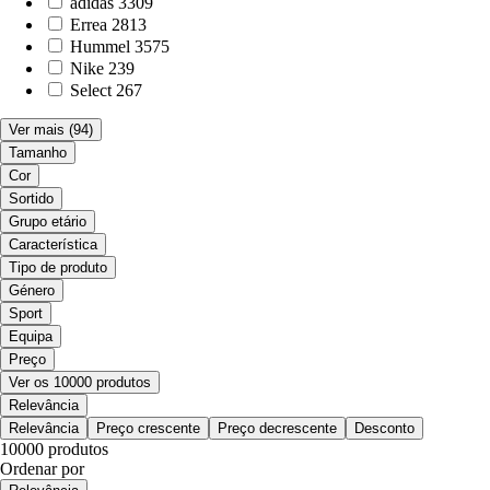
adidas
3309
Errea
2813
Hummel
3575
Nike
239
Select
267
Ver mais
(94)
Tamanho
Cor
Sortido
Grupo etário
Característica
Tipo de produto
Género
Sport
Equipa
Preço
Ver os 10000 produtos
Relevância
Relevância
Preço crescente
Preço decrescente
Desconto
10000 produtos
Ordenar por