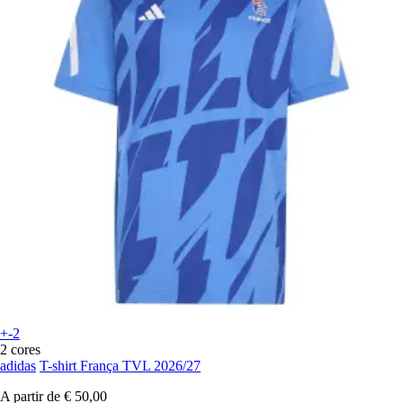
+-2
2 cores
adidas
T-shirt França TVL 2026/27
A partir de
€ 50,00