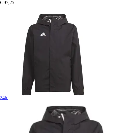
€ 97,25
24h