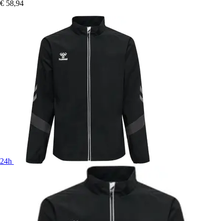
€ 58,94
24h