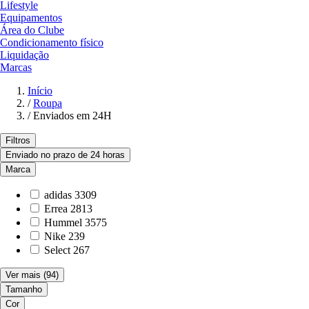
Lifestyle
Equipamentos
Área do Clube
Condicionamento físico
Liquidação
Marcas
Início
/
Roupa
/
Enviados em 24H
Filtros
Enviado no prazo de 24 horas
Marca
adidas
3309
Errea
2813
Hummel
3575
Nike
239
Select
267
Ver mais
(94)
Tamanho
Cor