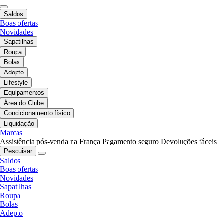
Saldos
Boas ofertas
Novidades
Sapatilhas
Roupa
Bolas
Adepto
Lifestyle
Equipamentos
Área do Clube
Condicionamento físico
Liquidação
Marcas
Assistência pós-venda na França
Pagamento seguro
Devoluções fáceis
Pesquisar
Saldos
Boas ofertas
Novidades
Sapatilhas
Roupa
Bolas
Adepto