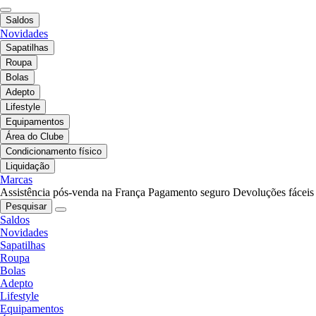
Saldos
Novidades
Sapatilhas
Roupa
Bolas
Adepto
Lifestyle
Equipamentos
Área do Clube
Condicionamento físico
Liquidação
Marcas
Assistência pós-venda na França
Pagamento seguro
Devoluções fáceis
Pesquisar
Saldos
Novidades
Sapatilhas
Roupa
Bolas
Adepto
Lifestyle
Equipamentos