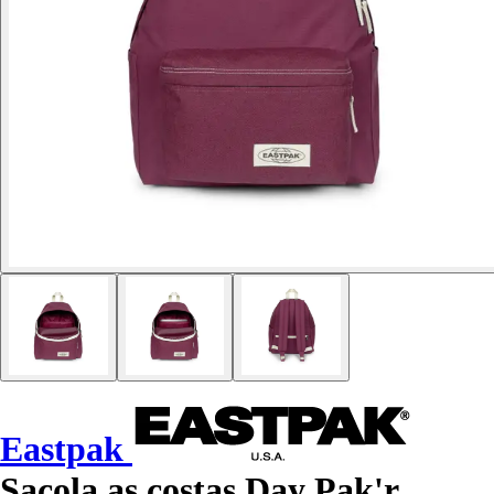
Eastpak
Sacola as costas Day Pak'r