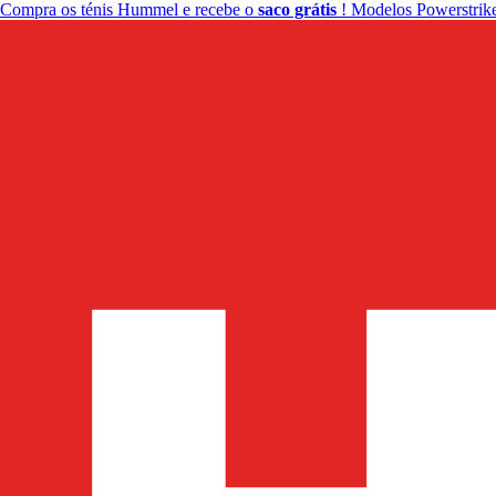
Compra os ténis Hummel e recebe o
saco grátis
! Modelos Powerstrike