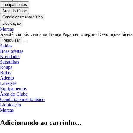
Equipamentos
Área do Clube
Condicionamento físico
Liquidação
Marcas
Assistência pós-venda na França
Pagamento seguro
Devoluções fáceis
Pesquisar
Saldos
Boas ofertas
Novidades
Sapatilhas
Roupa
Bolas
Adepto
Lifestyle
Equipamentos
Área do Clube
Condicionamento físico
Liquidação
Marcas
Adicionando ao carrinho...