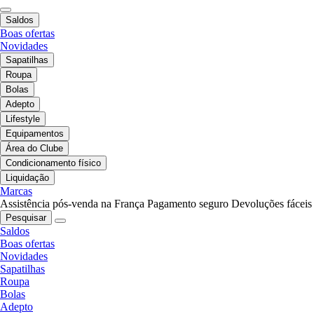
Saldos
Boas ofertas
Novidades
Sapatilhas
Roupa
Bolas
Adepto
Lifestyle
Equipamentos
Área do Clube
Condicionamento físico
Liquidação
Marcas
Assistência pós-venda na França
Pagamento seguro
Devoluções fáceis
Pesquisar
Saldos
Boas ofertas
Novidades
Sapatilhas
Roupa
Bolas
Adepto