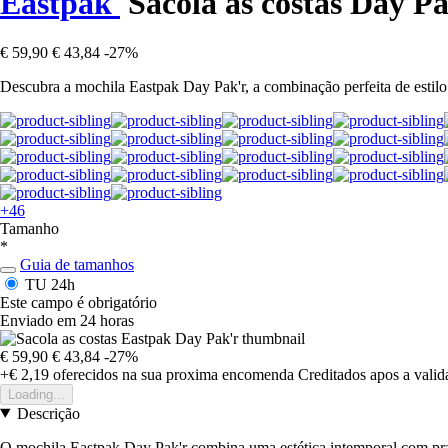
Eastpak
Sacola as costas Day Pa
€ 59,90
€ 43,84
-27%
Descubra a mochila Eastpak Day Pak'r, a combinação perfeita de estilo 
+46
Tamanho
*
Guia de tamanhos
TU
24h
Este campo é obrigatório
Enviado em 24 horas
€ 59,90
€ 43,84
-27%
+€ 2,19
oferecidos na sua proxima encomenda
Creditados apos a vali
Loading...
Descrição
O mochila Eastpak Day Pak'r combina uma estética intemporal com prat