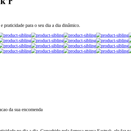
k'r
e praticidade para o seu dia a dia dinâmico.
dacao da sua encomenda
icidade no dia a dia. Concebido pela famosa marca Eastpak, ele faz pa