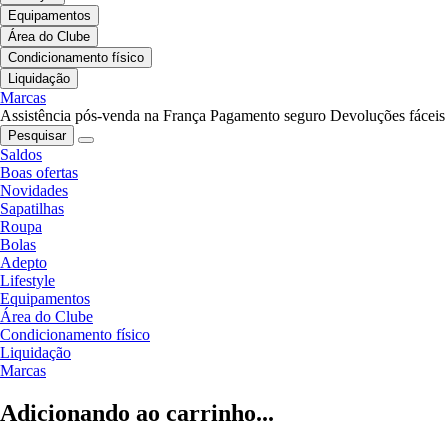
Equipamentos
Área do Clube
Condicionamento físico
Liquidação
Marcas
Assistência pós-venda na França
Pagamento seguro
Devoluções fáceis
Pesquisar
Saldos
Boas ofertas
Novidades
Sapatilhas
Roupa
Bolas
Adepto
Lifestyle
Equipamentos
Área do Clube
Condicionamento físico
Liquidação
Marcas
Adicionando ao carrinho...