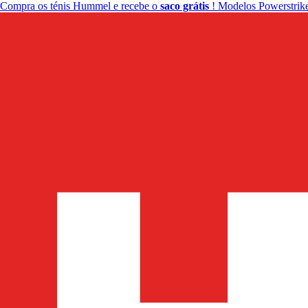
Compra os ténis Hummel e recebe o
saco grátis
! Modelos Powerstrike