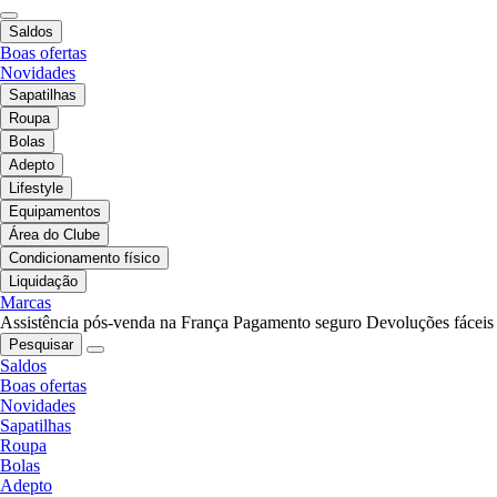
Saldos
Boas ofertas
Novidades
Sapatilhas
Roupa
Bolas
Adepto
Lifestyle
Equipamentos
Área do Clube
Condicionamento físico
Liquidação
Marcas
Assistência pós-venda na França
Pagamento seguro
Devoluções fáceis
Pesquisar
Saldos
Boas ofertas
Novidades
Sapatilhas
Roupa
Bolas
Adepto