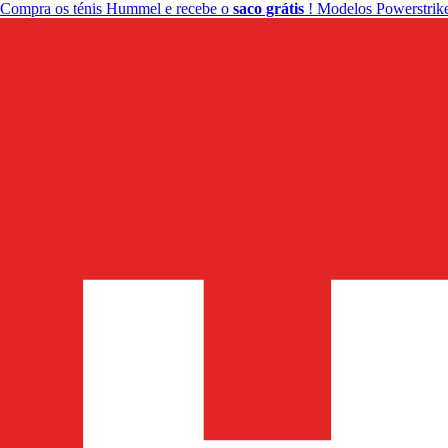
Compra os ténis Hummel e recebe o
saco grátis
! Modelos Powerstrike