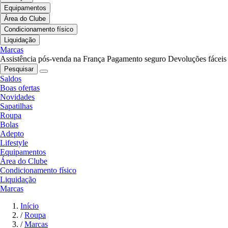
Equipamentos
Área do Clube
Condicionamento físico
Liquidação
Marcas
Assistência pós-venda na França
Pagamento seguro
Devoluções fáceis
Pesquisar
Saldos
Boas ofertas
Novidades
Sapatilhas
Roupa
Bolas
Adepto
Lifestyle
Equipamentos
Área do Clube
Condicionamento físico
Liquidação
Marcas
Início
/
Roupa
/
Marcas