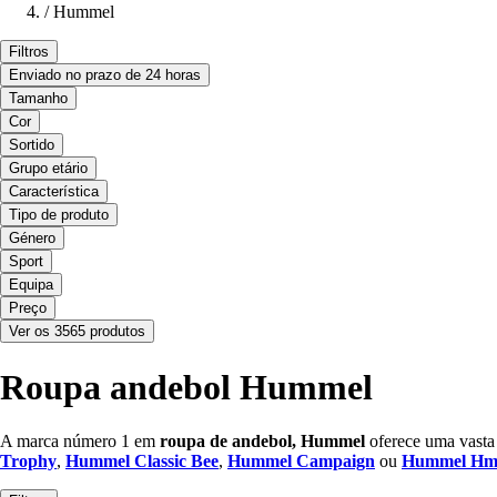
/
Hummel
Filtros
Enviado no prazo de 24 horas
Tamanho
Cor
Sortido
Grupo etário
Característica
Tipo de produto
Género
Sport
Equipa
Preço
Ver os 3565 produtos
Roupa andebol Hummel
A marca número 1 em
roupa de andebol, Hummel
oferece uma vasta 
Trophy
,
Hummel Classic Bee
,
Hummel Campaign
ou
Hummel Hm