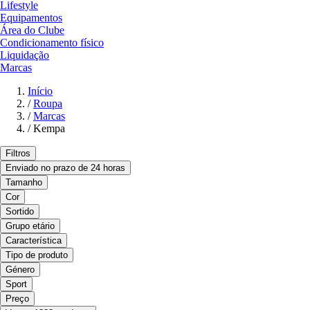
Lifestyle
Equipamentos
Área do Clube
Condicionamento físico
Liquidação
Marcas
Início
/
Roupa
/
Marcas
/
Kempa
Filtros
Enviado no prazo de 24 horas
Tamanho
Cor
Sortido
Grupo etário
Característica
Tipo de produto
Género
Sport
Preço