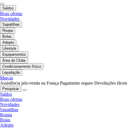
Saldos
Boas ofertas
Novidades
Sapatilhas
Roupa
Bolas
Adepto
Lifestyle
Equipamentos
Área do Clube
Condicionamento físico
Liquidação
Marcas
Assistência pós-venda na França
Pagamento seguro
Devoluções fáceis
Pesquisar
Saldos
Boas ofertas
Novidades
Sapatilhas
Roupa
Bolas
Adepto