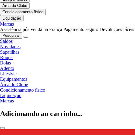
Área do Clube
Condicionamento físico
Liquidação
Marcas
Assistência pós-venda na França
Pagamento seguro
Devoluções fáceis
Pesquisar
Saldos
Novidades
Sapatilhas
Roupa
Bolas
Adepto
Lifestyle
Equipamentos
Área do Clube
Condicionamento físico
Liquidação
Marcas
Adicionando ao carrinho...