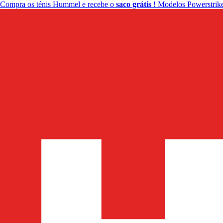
Compra os ténis Hummel e recebe o
saco grátis
! Modelos Powerstrike