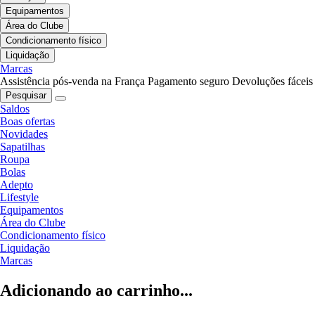
Equipamentos
Área do Clube
Condicionamento físico
Liquidação
Marcas
Assistência pós-venda na França
Pagamento seguro
Devoluções fáceis
Pesquisar
Saldos
Boas ofertas
Novidades
Sapatilhas
Roupa
Bolas
Adepto
Lifestyle
Equipamentos
Área do Clube
Condicionamento físico
Liquidação
Marcas
Adicionando ao carrinho...