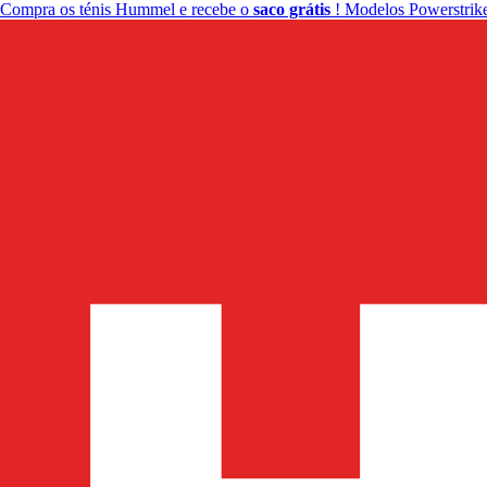
Compra os ténis Hummel e recebe o
saco grátis
! Modelos Powerstrike