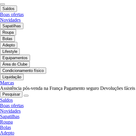
Saldos
Boas ofertas
Novidades
Sapatilhas
Roupa
Bolas
Adepto
Lifestyle
Equipamentos
Área do Clube
Condicionamento físico
Liquidação
Marcas
Assistência pós-venda na França
Pagamento seguro
Devoluções fáceis
Pesquisar
Saldos
Boas ofertas
Novidades
Sapatilhas
Roupa
Bolas
Adepto