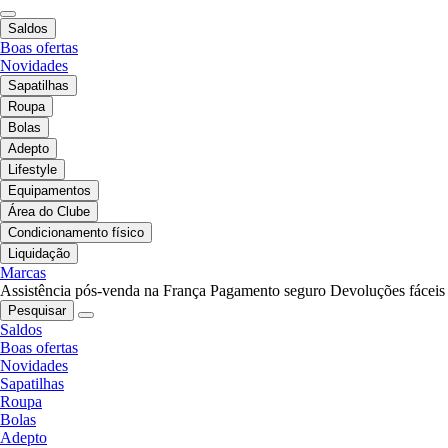
Saldos
Boas ofertas
Novidades
Sapatilhas
Roupa
Bolas
Adepto
Lifestyle
Equipamentos
Área do Clube
Condicionamento físico
Liquidação
Marcas
Assistência pós-venda na França
Pagamento seguro
Devoluções fáceis
Pesquisar
Saldos
Boas ofertas
Novidades
Sapatilhas
Roupa
Bolas
Adepto