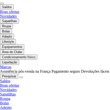
Saldos
Boas ofertas
Novidades
Sapatilhas
Roupa
Bolas
Adepto
Lifestyle
Equipamentos
Área do Clube
Condicionamento físico
Liquidação
Marcas
Assistência pós-venda na França
Pagamento seguro
Devoluções fáceis
Pesquisar
Saldos
Boas ofertas
Novidades
Sapatilhas
Roupa
Bolas
Adepto