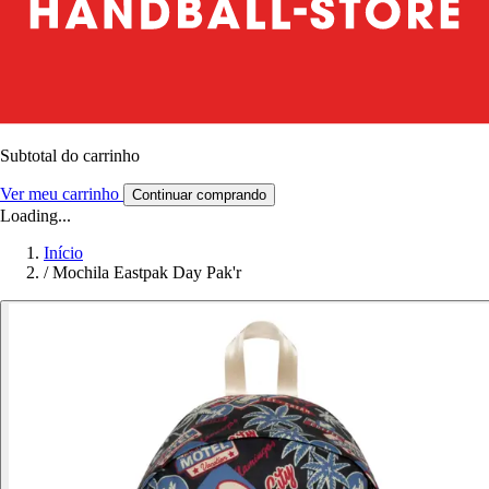
Subtotal do carrinho
Ver meu carrinho
Continuar comprando
Loading...
Início
/
Mochila Eastpak Day Pak'r