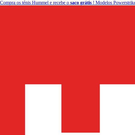
Compra os ténis Hummel e recebe o
saco grátis
! Modelos Powerstrike