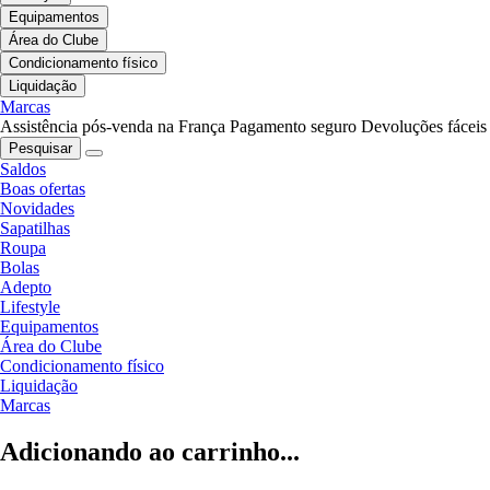
Equipamentos
Área do Clube
Condicionamento físico
Liquidação
Marcas
Assistência pós-venda na França
Pagamento seguro
Devoluções fáceis
Pesquisar
Saldos
Boas ofertas
Novidades
Sapatilhas
Roupa
Bolas
Adepto
Lifestyle
Equipamentos
Área do Clube
Condicionamento físico
Liquidação
Marcas
Adicionando ao carrinho...