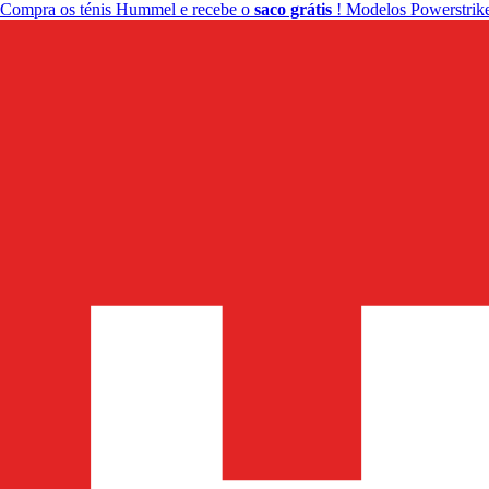
Compra os ténis Hummel e recebe o
saco grátis
! Modelos Powerstrike