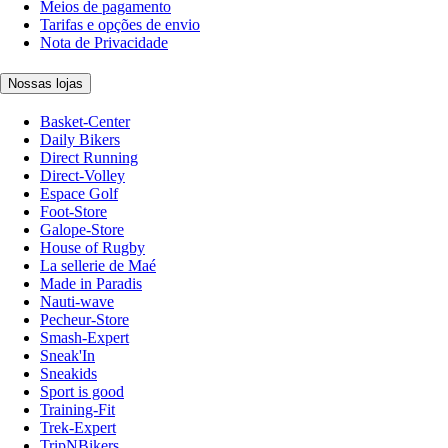
Meios de pagamento
Tarifas e opções de envio
Nota de Privacidade
Nossas lojas
Basket-Center
Daily Bikers
Direct Running
Direct-Volley
Espace Golf
Foot-Store
Galope-Store
House of Rugby
La sellerie de Maé
Made in Paradis
Nauti-wave
Pecheur-Store
Smash-Expert
Sneak'In
Sneakids
Sport is good
Training-Fit
Trek-Expert
TripNBikers