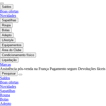
Saldos
Boas ofertas
Novidades
Sapatilhas
Roupa
Bolas
Adepto
Lifestyle
Equipamentos
Área do Clube
Condicionamento físico
Liquidação
Marcas
Assistência pós-venda na França
Pagamento seguro
Devoluções fáceis
Pesquisar
Saldos
Boas ofertas
Novidades
Sapatilhas
Roupa
Bolas
Adepto